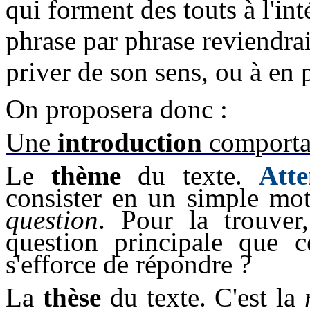
qui forment des touts à l'int
phrase par phrase reviendrai
priver de son sens, ou à en 
On proposera donc :
Une
introduction
comport
Le
thème
du texte.
Att
consister en un simple mot
question
. Pour la trouve
question principale que ce
s'efforce de répondre ?
La
thèse
du texte. C'est la