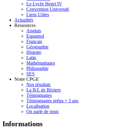
Le Lycée Henri IV
Convention Université
Liens Utiles
Actualités
Ressources
Anglais
Espagnol
Français
Géographie
Histoire
Latin
Mathématiques
Philosophie
SES
Notre CPGE
Nos résultats
La B/L de Béziers
Témoignages
Témoignages prépa + 3 ans
Localisation
On parle de nous
Informations