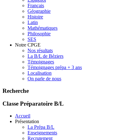
Français
Géographie
Histoire
Latin
Mathématiques
Philosophie
SES
Notre CPGE
Nos résultats
La B/L de Béziers
Témoignages
Témoignages prépa + 3 ans
Localisation
On parle de nous
Recherche
Classe Préparatoire B/L
Accueil
Présentation
La Prépa B/L
Enseignements
Recrutement